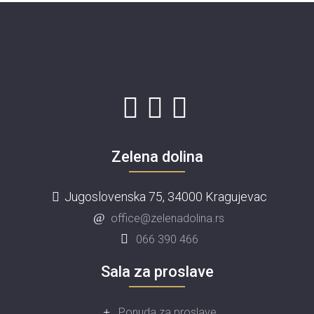
Zelena dolina
Jugoslovenska 75, 34000 Kragujevac
office@zelenadolina.rs
066 390 466
Sala za proslave
Ponuda za proslave